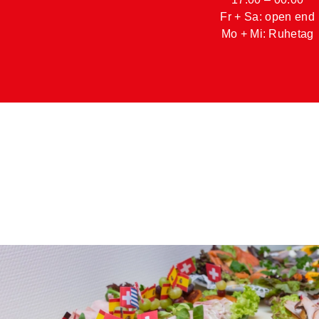
Fr + Sa: open end
Mo + Mi: Ruhetag