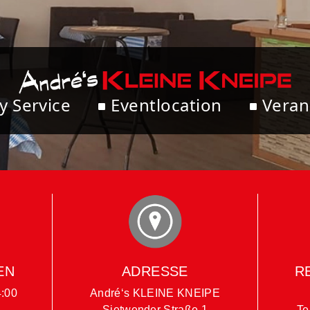
y Service
Eventlocation
Veran
EN
ADRESSE
R
4:00
André‘s KLEINE KNEIPE
Sietwender Straße 1
Te