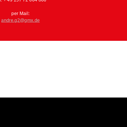
per Mail:
andre.g2@gmx.de