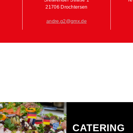
21706 Drochtersen
andre.g2@gmx.de
CATERING